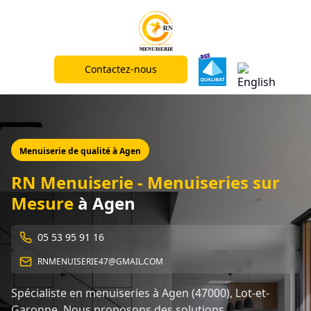
Contactez-nous
Menuiserie de qualité à
Agen
RN Menuiserie - Menuiseries sur
Mesure
à
Agen
05 53 95 91 16
RNMENUISERIE47@GMAIL.COM
Spécialiste en menuiseries à
Agen
(
47000
),
Lot-et-
Garonne
. Nous proposons des solutions